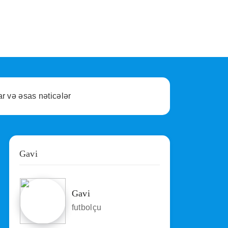
ar və əsas nəticələr
Gavi
Gavi
futbolçu