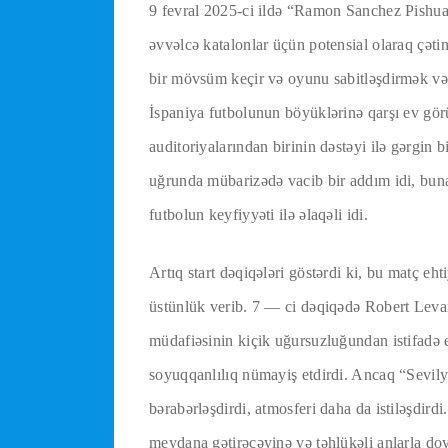
9 fevral 2025-ci ildə “Ramon Sanchez Pishua
əvvəlcə katalonlar üçün potensial olaraq çətin
bir mövsüm keçir və oyunu sabitləşdirmək və 
İspaniya futbolunun böyüklərinə qarşı ev gör
auditoriyalarından birinin dəstəyi ilə gərgin b
uğrunda mübarizədə vacib bir addım idi, buna
futbolun keyfiyyəti ilə əlaqəli idi.
Artıq start dəqiqələri göstərdi ki, bu matç eh
üstünlük verib. 7 — ci dəqiqədə Robert Levan
müdafiəsinin kiçik uğursuzluğundan istifadə
soyuqqanlılıq nümayiş etdirdi. Ancaq “Sevil
bərabərləşdirdi, atmosferi daha da istiləşdird
meydana gətirəcəyinə və təhlükəli anlarla doy