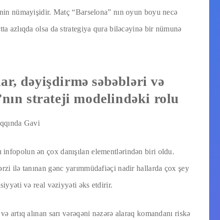
tinin nümayişidir. Matç “Barselona” nın oyun boyu necə
tta azlıqda olsa da strategiya qura biləcəyinə bir nümunə
ar, dəyişdirmə səbəbləri və
ın strateji modelindəki rolu
infopolun ən çox danışılan elementlərindən biri oldu.
rzi ilə tanınan gənc yarımmüdafiəçi nadir hallarda çox şey
iyyəti və real vəziyyəti əks etdirir.
 və artıq alınan sarı vərəqəni nəzərə alaraq komandanı riskə