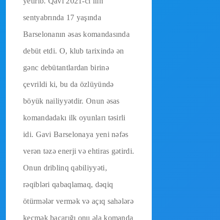
yetirib. Qavi 2021-ci ilin
sentyabrında 17 yaşında
Barselonanın əsas komandasında
debüt etdi. O, klub tarixində ən
gənc debütantlardan birinə
çevrildi ki, bu da özlüyündə
böyük nailiyyətdir. Onun əsas
komandadakı ilk oyunları təsirli
idi. Gavi Barselonaya yeni nəfəs
verən təzə enerji və ehtiras gətirdi.
Onun driblinq qabiliyyəti,
rəqibləri qabaqlamaq, dəqiq
ötürmələr vermək və açıq sahələrə
keçmək bacarığı onu əla komanda