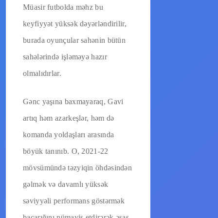
Müasir futbolda məhz bu
keyfiyyət yüksək dəyərləndirilir,
burada oyunçular sahənin bütün
sahələrində işləməyə hazır
olmalıdırlar.
Gənc yaşına baxmayaraq, Gavi
artıq həm azarkeşlər, həm də
komanda yoldaşları arasında
böyük tanınıb. O, 2021-22
mövsümündə təzyiqin öhdəsindən
gəlmək və davamlı yüksək
səviyyəli performans göstərmək
bacarığını nümayiş etdirərək əsas