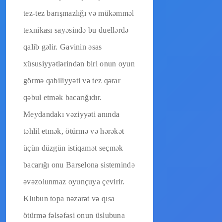
tez-tez barışmazlığı və mükəmməl
texnikası sayəsində bu duellərdə
qalib gəlir. Gavinin əsas
xüsusiyyətlərindən biri onun oyun
görmə qabiliyyəti və tez qərar
qəbul etmək bacarığıdır.
Meydandakı vəziyyəti anında
təhlil etmək, ötürmə və hərəkət
üçün düzgün istiqamət seçmək
bacarığı onu Barselona sistemində
əvəzolunmaz oyunçuya çevirir.
Klubun topa nəzarət və qısa
ötürmə fəlsəfəsi onun üslubuna