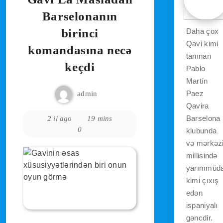
Barselonanın
birinci
Daha çox
Qavi kimi
komandasına necə
tanınan
keçdi
Pablo
Martín
Paez
admin
Qavira
Barselona
2 il ago
19 mins
0
klubunda
və mərkəz
millisində
yarımmüda
kimi çıxış
edən
ispaniyalı
gəncdir.