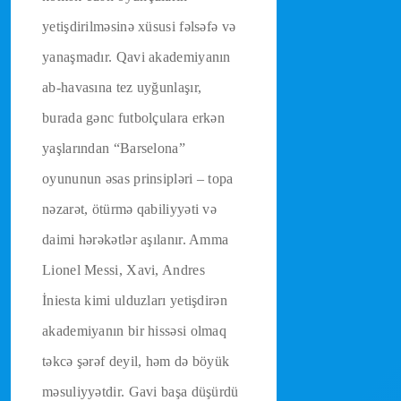
yetişdirilməsinə xüsusi fəlsəfə və
yanaşmadır. Qavi akademiyanın
ab-havasına tez uyğunlaşır,
burada gənc futbolçulara erkən
yaşlarından “Barselona”
oyununun əsas prinsipləri – topa
nəzarət, ötürmə qabiliyyəti və
daimi hərəkətlər aşılanır. Amma
Lionel Messi, Xavi, Andres
İniesta kimi ulduzları yetişdirən
akademiyanın bir hissəsi olmaq
təkcə şərəf deyil, həm də böyük
məsuliyyətdir. Gavi başa düşürdü