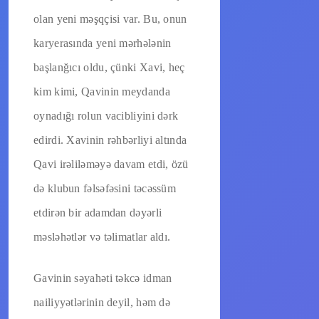
olan yeni məşqçisi var. Bu, onun
karyerasında yeni mərhələnin
başlanğıcı oldu, çünki Xavi, heç
kim kimi, Qavinin meydanda
oynadığı rolun vacibliyini dərk
edirdi. Xavinin rəhbərliyi altında
Qavi irəliləməyə davam etdi, özü
də klubun fəlsəfəsini təcəssüm
etdirən bir adamdan dəyərli
məsləhətlər və təlimatlar aldı.
Gavinin səyahəti təkcə idman
nailiyyətlərinin deyil, həm də