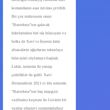
komandanın əsas üzvünə çevrildi.
Bir çox mütəxəssis onun
“Barselona”nın gələcək
liderlərindən biri ola biləcəyini və
bəlkə də Xavi və İnyesta kimi
əfsanələrin uğurlarını təkrarlaya
biləcəyini söyləməyə başladı.
Lakin, tanınma ilə yanaşı
çətinliklər də gəldi. Xavi
Hernandezin 2021-ci ilin sonunda
“Barselona”nın baş məşqçisi
vəzifəsinə keçməsi ilə Gavinin bir
vaxtlar əfsanəvi yarımmüdafiəçi