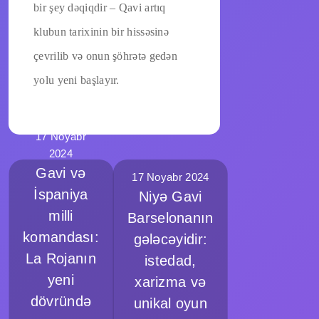
bir şey dəqiqdir – Qavi artıq
klubun tarixinin bir hissəsinə
çevrilib və onun şöhrətə gedən
yolu yeni başlayır.
17 Noyabr
2024
Gavi və
17 Noyabr 2024
İspaniya
Niyə Gavi
milli
Barselonanın
komandası:
gələcəyidir:
La Rojanın
istedad,
yeni
xarizma və
dövründə
unikal oyun