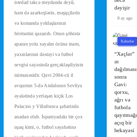
istedad təkcə meydanda deyil,
dəyişir
həm də azarkeşlərin, məşqçilərin
8 ay ago
və komanda yoldaşlarının
hörmətini qazanıb. Onun şöhrətə
Xəbərlər
aparan yolu xəyalın özünə inam,
“Xaçlar”
yaxınlarının dəstəyi və futbol
ın
sevgisi sayəsində gerçəkləşdiyinin
dağılmas
nümunəsidir. Qavi 2004-cü il
sonra
Gavi:
avqustun 5-də Andalusun Sevilya
qorxu,
əyalətində yerləşən kiçik Los
ağrı və
Palacios y Villafranca şəhərində
futbola
qayıtmağ
anadan olub. İspaniyadakı bir çox
açıq bir
uşaq kimi, o, futbol səyahətinə
hekayəsi