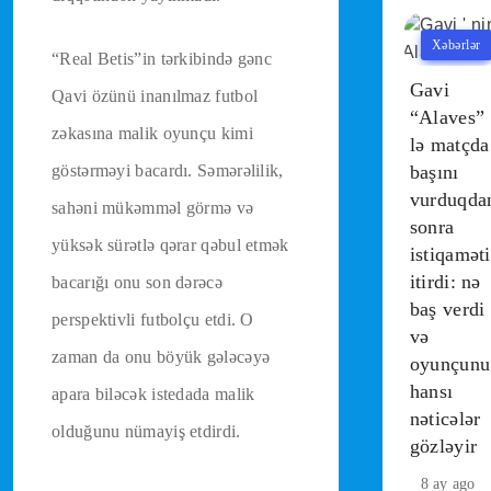
Xəbərlər
“Real Betis”in tərkibində gənc
Gavi
Qavi özünü inanılmaz futbol
“Alaves”
zəkasına malik oyunçu kimi
lə matçda
göstərməyi bacardı. Səmərəlilik,
başını
vurduqda
sahəni mükəmməl görmə və
sonra
yüksək sürətlə qərar qəbul etmək
istiqaməti
itirdi: nə
bacarığı onu son dərəcə
baş verdi
perspektivli futbolçu etdi. O
və
zaman da onu böyük gələcəyə
oyunçunu
hansı
apara biləcək istedada malik
nəticələr
olduğunu nümayiş etdirdi.
gözləyir
8 ay ago