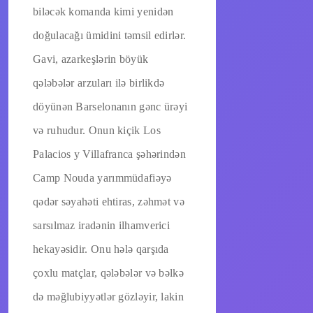
biləcək komanda kimi yenidən
doğulacağı ümidini təmsil edirlər.
Gavi, azarkeşlərin böyük
qələbələr arzuları ilə birlikdə
döyünən Barselonanın gənc ürəyi
və ruhudur. Onun kiçik Los
Palacios y Villafranca şəhərindən
Camp Nouda yarımmüdafiəyə
qədər səyahəti ehtiras, zəhmət və
sarsılmaz iradənin ilhamverici
hekayəsidir. Onu hələ qarşıda
çoxlu matçlar, qələbələr və bəlkə
də məğlubiyyətlər gözləyir, lakin