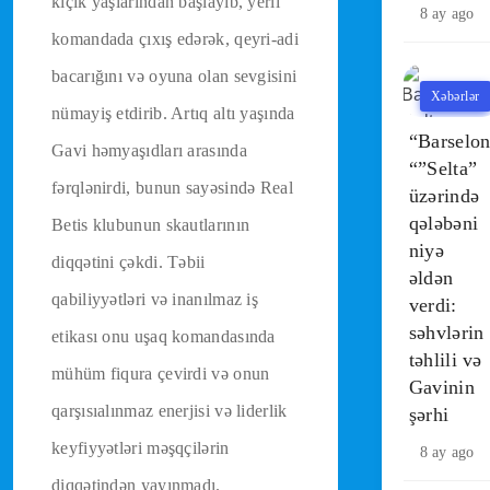
kiçik yaşlarından başlayıb, yerli
8 ay ago
komandada çıxış edərək, qeyri-adi
bacarığını və oyuna olan sevgisini
Xəbərlər
nümayiş etdirib. Artıq altı yaşında
“Barselo
Gavi həmyaşıdları arasında
“”Selta”
fərqlənirdi, bunun sayəsində Real
üzərində
qələbəni
Betis klubunun skautlarının
niyə
diqqətini çəkdi. Təbii
əldən
qabiliyyətləri və inanılmaz iş
verdi:
səhvlərin
etikası onu uşaq komandasında
təhlili və
mühüm fiqura çevirdi və onun
Gavinin
qarşısıalınmaz enerjisi və liderlik
şərhi
keyfiyyətləri məşqçilərin
8 ay ago
diqqətindən yayınmadı.