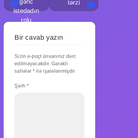
gənc
tərzi
istedadın
rolu
Bir cavab yazın
Sizin e-poçt ünvanınız dərc
edilməyəcəkdir.
Gərəkli
sahələr
*
ilə işarələnmişdir
Şərh
*