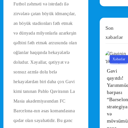
Futbol zəhməti və istedadı ilə
zirvələrə çatan böyük idmançılar,
ən böyük stadionları fəth etmək
Son
və dünyada milyonlarla azarkeşin
xəbərlər
qəlbini fəth etmək arzusunda olan
oğlanlar haqqında hekayələrlə
Xəbərlər
doludur. Xəyallar, qətiyyət və
Gavi
sonsuz əzmlə dolu belə
qayıtdı!
hekayələrdən biri daha çox Gavi
Yarımmüd
kimi tanınan Pablo Qaviranın La
bərpası
“Barselon
Masia akademiyasından FC
strategiya
Barcelona-nın əsas komandasına
və
qədər olan səyahətidir. Bu gənc
mövsümü
necə