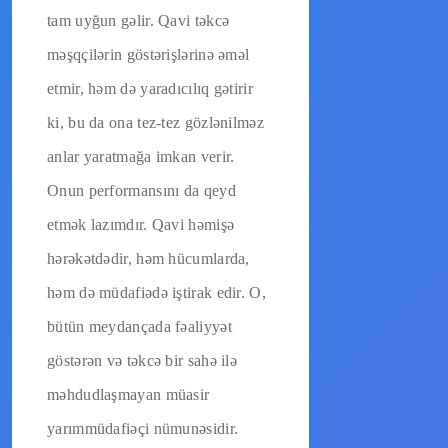
tam uyğun gəlir. Qavi təkcə
məşqçilərin göstərişlərinə əməl
etmir, həm də yaradıcılıq gətirir
ki, bu da ona tez-tez gözlənilməz
anlar yaratmağa imkan verir.
Onun performansını da qeyd
etmək lazımdır. Qavi həmişə
hərəkətdədir, həm hücumlarda,
həm də müdafiədə iştirak edir. O,
bütün meydançada fəaliyyət
göstərən və təkcə bir sahə ilə
məhdudlaşmayan müasir
yarımmüdafiəçi nümunəsidir.