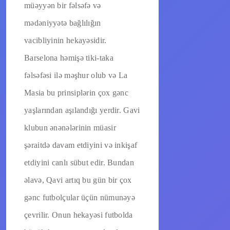
müəyyən bir fəlsəfə və
mədəniyyətə bağlılığın
vacibliyinin hekayəsidir.
Barselona həmişə tiki-taka
fəlsəfəsi ilə məşhur olub və La
Masia bu prinsiplərin çox gənc
yaşlarından aşılandığı yerdir. Gavi
klubun ənənələrinin müasir
şəraitdə davam etdiyini və inkişaf
etdiyini canlı sübut edir. Bundan
əlavə, Qavi artıq bu gün bir çox
gənc futbolçular üçün nümunəyə
çevrilir. Onun hekayəsi futbolda