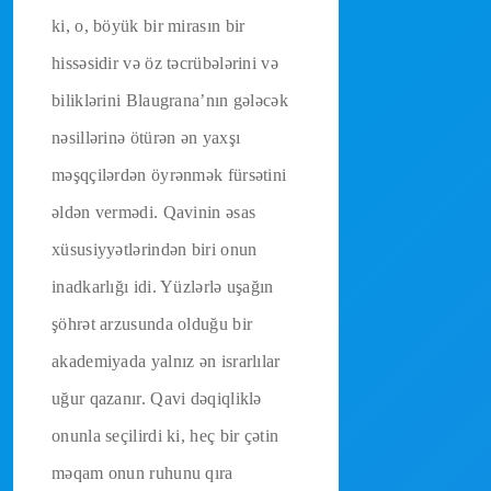
ki, o, böyük bir mirasın bir
hissəsidir və öz təcrübələrini və
biliklərini Blaugrana’nın gələcək
nəsillərinə ötürən ən yaxşı
məşqçilərdən öyrənmək fürsətini
əldən vermədi. Qavinin əsas
xüsusiyyətlərindən biri onun
inadkarlığı idi. Yüzlərlə uşağın
şöhrət arzusunda olduğu bir
akademiyada yalnız ən israrlılar
uğur qazanır. Qavi dəqiqliklə
onunla seçilirdi ki, heç bir çətin
məqam onun ruhunu qıra