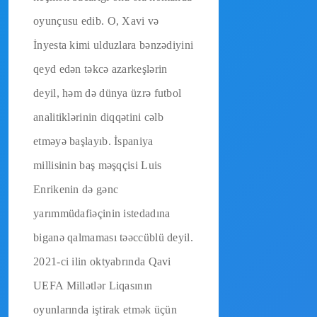
oyunçusu edib. O, Xavi və
İnyesta kimi ulduzlara bənzədiyini
qeyd edən təkcə azarkeşlərin
deyil, həm də dünya üzrə futbol
analitiklərinin diqqətini cəlb
etməyə başlayıb. İspaniya
millisinin baş məşqçisi Luis
Enrikenin də gənc
yarımmüdafiəçinin istedadına
biganə qalmaması təəccüblü deyil.
2021-ci ilin oktyabrında Qavi
UEFA Millətlər Liqasının
oyunlarında iştirak etmək üçün