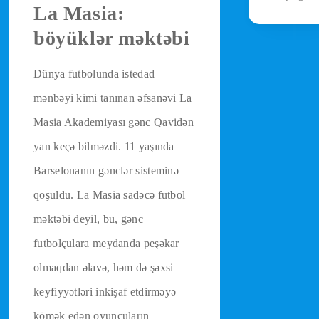
La Masia:
böyüklər məktəbi
Dünya futbolunda istedad
mənbəyi kimi tanınan əfsanəvi La
Masia Akademiyası gənc Qavidən
yan keçə bilməzdi. 11 yaşında
Barselonanın gənclər sisteminə
qoşuldu. La Masia sadəcə futbol
məktəbi deyil, bu, gənc
futbolçulara meydanda peşəkar
olmaqdan əlavə, həm də şəxsi
keyfiyyətləri inkişaf etdirməyə
kömək edən oyunçuların