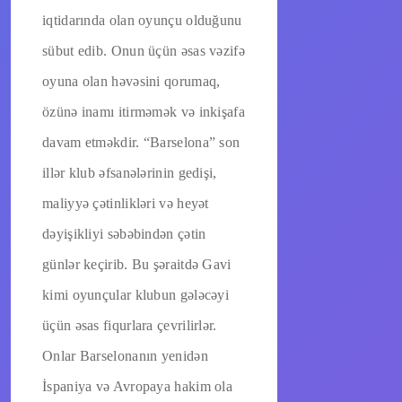
iqtidarında olan oyunçu olduğunu
sübut edib. Onun üçün əsas vəzifə
oyuna olan həvəsini qorumaq,
özünə inamı itirməmək və inkişafa
davam etməkdir. “Barselona” son
illər klub əfsanələrinin gedişi,
maliyyə çətinlikləri və heyət
dəyişikliyi səbəbindən çətin
günlər keçirib. Bu şəraitdə Gavi
kimi oyunçular klubun gələcəyi
üçün əsas fiqurlara çevrilirlər.
Onlar Barselonanın yenidən
İspaniya və Avropaya hakim ola