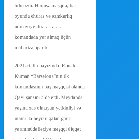
bilməzdi. Həmişə məşqdə, hər
oyunda ehtiras və əzmkarlıq
nümayiş etdirərək əsas
komandada yer almaq üçün
mübarizə aparıb.
2021-ci ilin payızında, Ronald
Kuman “Barselona”nın ilk
komandasının baş məşqçisi olanda
Qavi şansını əldə etdi. Meydanda
yaşına xas olmayan yetkinliyi və
inamı ilə heyran qalan gənc
yarımmüdafiəçiyə məşqçi diqqət