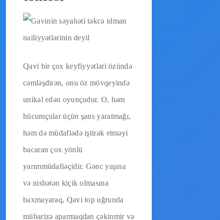
Qavi bir çox keyfiyyətləri özündə
cəmləşdirən, onu öz mövqeyində
unikal edən oyunçudur. O, həm
hücumçular üçün şans yaratmağı,
həm də müdafiədə iştirak etməyi
bacaran çox yönlü
yarımmüdafiəçidir. Gənc yaşına
və nisbətən kiçik olmasına
baxmayaraq, Qavi top uğrunda
mübarizə aparmaqdan çəkinmir və